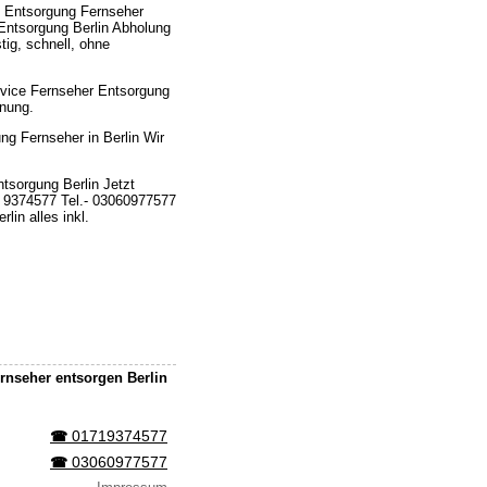
ng Entsorgung Fernseher
Entsorgung Berlin Abholung
ig, schnell, ohne
ervice Fernseher Entsorgung
hnung.
g Fernseher in Berlin Wir
tsorgung Berlin Jetzt
1 9374577 Tel.- 03060977577
lin alles inkl.
rnseher entsorgen Berlin
01719374577
☎︎
03060977577
☎︎