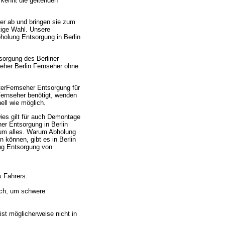
 kennt die geltenden
ter ab und bringen sie zum
htige Wahl. Unsere
holung Entsorgung in Berlin
sorgung des Berliner
eher Berlin Fernseher ohne
terFernseher Entsorgung für
ernseher benötigt, wenden
ell wie möglich.
ies gilt für auch Demontage
er Entsorgung in Berlin
 um alles. Warum Abholung
 können, gibt es in Berlin
ng Entsorgung von
s Fahrers.
ach, um schwere
st möglicherweise nicht in