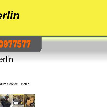
rlin
rlin
ndum-Service – Berlin