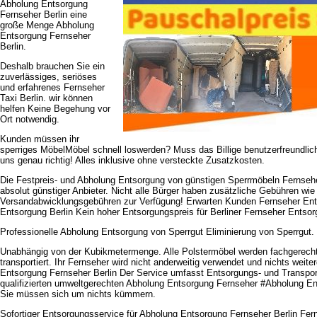
Abholung Entsorgung
Fernseher Berlin eine
große Menge Abholung
Entsorgung Fernseher
Berlin.
Deshalb brauchen Sie ein
zuverlässiges, seriöses
und erfahrenes Fernseher
Taxi Berlin. wir können
helfen Keine Begehung vor
Ort notwendig.
Kunden müssen ihr
sperriges MöbelMöbel schnell loswerden? Muss das Billige benutzerfreundlic
uns genau richtig! Alles inklusive ohne versteckte Zusatzkosten.
Die Festpreis- und Abholung Entsorgung von günstigen Sperrmöbeln Fernseher
absolut günstiger Anbieter. Nicht alle Bürger haben zusätzliche Gebühren wie
Versandabwicklungsgebühren zur Verfügung! Erwarten Kunden Fernseher Ent
Entsorgung Berlin Kein hoher Entsorgungspreis für Berliner Fernseher Entsor
Professionelle Abholung Entsorgung von Sperrgut Eliminierung von Sperrgut.
Unabhängig von der Kubikmetermenge. Alle Polstermöbel werden fachgerech
transportiert. Ihr Fernseher wird nicht anderweitig verwendet und nichts weit
Entsorgung Fernseher Berlin Der Service umfasst Entsorgungs- und Transpor
qualifizierten umweltgerechten Abholung Entsorgung Fernseher #Abholung En
Sie müssen sich um nichts kümmern.
Sofortiger Entsorgungsservice für Abholung Entsorgung Fernseher Berlin Fe