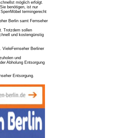
nellst möglich erfolgt.
ie benötigen, ist nur
e SperrMöbel termingerecht
eher Berlin samt Fernseher
t. Trotzdem sollen
chnell und kostengünstig
VieleFernseher Berliner
bzuholen und
oder Abholung Entsorgung
ernseher Entsorgung.