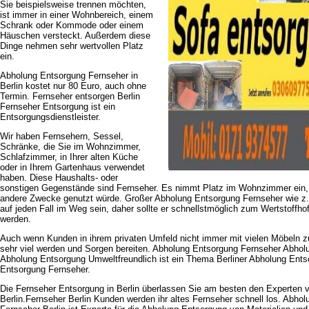
Sie beispielsweise trennen möchten,
ist immer in einer Wohnbereich, einem
Schrank oder Kommode oder einem
Häuschen versteckt. Außerdem diese
Dinge nehmen sehr wertvollen Platz
ein.
Abholung Entsorgung Fernseher in
Berlin kostet nur 80 Euro, auch ohne
Termin. Fernseher entsorgen Berlin
Fernseher Entsorgung ist ein
Entsorgungsdienstleister.
Wir haben Fernsehern, Sessel,
Schränke, die Sie im Wohnzimmer,
Schlafzimmer, in Ihrer alten Küche
oder in Ihrem Gartenhaus verwendet
haben. Diese Haushalts- oder
sonstigen Gegenstände sind Fernseher. Es nimmt Platz im Wohnzimmer ein, 
andere Zwecke genutzt würde. Großer Abholung Entsorgung Fernseher wie 
auf jeden Fall im Weg sein, daher sollte er schnellstmöglich zum Wertstoffhof
werden.
Auch wenn Kunden in ihrem privaten Umfeld nicht immer mit vielen Möbeln z
sehr viel werden und Sorgen bereiten. Abholung Entsorgung Fernseher Abho
Abholung Entsorgung Umweltfreundlich ist ein Thema Berliner Abholung Ent
Entsorgung Fernseher.
Die Fernseher Entsorgung in Berlin überlassen Sie am besten den Experten
Berlin.Fernseher Berlin Kunden werden ihr altes Fernseher schnell los. Abhol