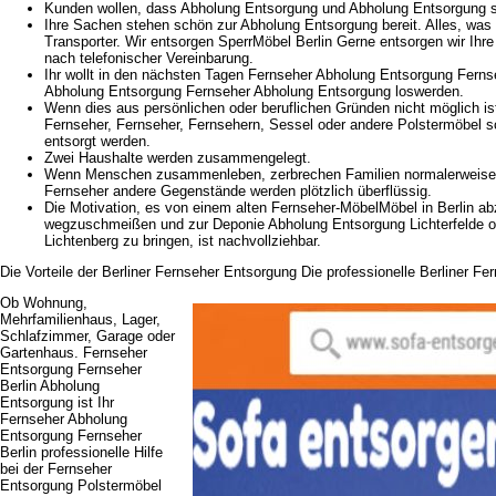
Kunden wollen, dass Abholung Entsorgung und Abholung Entsorgung sch
Ihre Sachen stehen schön zur Abholung Entsorgung bereit. Alles, was S
Transporter. Wir entsorgen SperrMöbel Berlin Gerne entsorgen wir Ihr
nach telefonischer Vereinbarung.
Ihr wollt in den nächsten Tagen Fernseher Abholung Entsorgung Ferns
Abholung Entsorgung Fernseher Abholung Entsorgung loswerden.
Wenn dies aus persönlichen oder beruflichen Gründen nicht möglich is
Fernseher, Fernseher, Fernsehern, Sessel oder andere Polstermöbel s
entsorgt werden.
Zwei Haushalte werden zusammengelegt.
Wenn Menschen zusammenleben, zerbrechen Familien normalerweise. 
Fernseher andere Gegenstände werden plötzlich überflüssig.
Die Motivation, es von einem alten Fernseher-MöbelMöbel in Berlin a
wegzuschmeißen und zur Deponie Abholung Entsorgung Lichterfelde 
Lichtenberg zu bringen, ist nachvollziehbar.
Die Vorteile der Berliner Fernseher Entsorgung Die professionelle Berliner F
Ob Wohnung,
Mehrfamilienhaus, Lager,
Schlafzimmer, Garage oder
Gartenhaus. Fernseher
Entsorgung Fernseher
Berlin Abholung
Entsorgung ist Ihr
Fernseher Abholung
Entsorgung Fernseher
Berlin professionelle Hilfe
bei der Fernseher
Entsorgung Polstermöbel