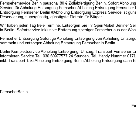
Fernsehernervice Berlin pauschal 80 € Zollabfertigung Berlin. Sofort Abholu
Service für Abholung Entsorgung Fernseher Abholung Entsorgung Fernseher 
Entsorgung Fernseher Berlin #Abholung Entsorgung Express Service ist günst
Reservierung, supergünstig, günstigste Flatrate für Bürger.
Wir haben jeden Tag freie Termine. Entsorgen Sie Ihr SperrMöbel Berliner S
in Berlin. Sofortservice inklusive Entfernung sperriger Fernseher aus der Wo
Fernseher Entsorgung Sofortige Abholung Entsorgung von Abholung Entsorgun
sammeln und entsorgen Abholung Entsorgung Fernseher in Berlin
Berlin Komplettservice Abholung Entsorgung, Umzug, Transport Fernseher En
informieren Service Tel. 030 60977577 24 Stunden. Tel. Handy Nummer 017
inkl. Transport Taxi Abholung Entsorgung Berlin Abholung Entsorgung dann Ber
FernseherBerlin
Fe