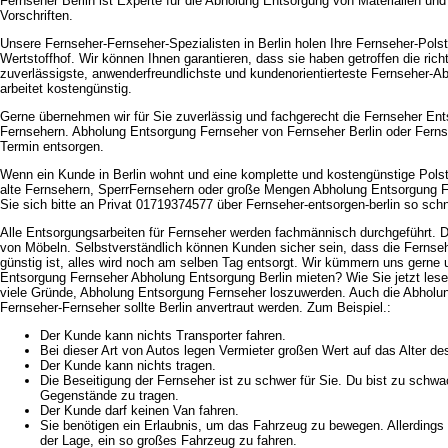
Fernseher Berlin ist Experte für die Abholung Entsorgung von Materialien und
Vorschriften.
Unsere Fernseher-Fernseher-Spezialisten in Berlin holen Ihre Fernseher-Pols
Wertstoffhof. Wir können Ihnen garantieren, dass sie haben getroffen die ric
zuverlässigste, anwenderfreundlichste und kundenorientierteste Fernseher-Ab
arbeitet kostengünstig.
Gerne übernehmen wir für Sie zuverlässig und fachgerecht die Fernseher Ent
Fernsehern. Abholung Entsorgung Fernseher von Fernseher Berlin oder Ferns
Termin entsorgen.
Wenn ein Kunde in Berlin wohnt und eine komplette und kostengünstige Pols
alte Fernsehern, SperrFernsehern oder große Mengen Abholung Entsorgung F
Sie sich bitte an Privat 01719374577 über Fernseher-entsorgen-berlin so schn
Alle Entsorgungsarbeiten für Fernseher werden fachmännisch durchgeführt. D
von Möbeln. Selbstverständlich können Kunden sicher sein, dass die Fernseh
günstig ist, alles wird noch am selben Tag entsorgt. Wir kümmern uns gerne
Entsorgung Fernseher Abholung Entsorgung Berlin mieten? Wie Sie jetzt lesen
viele Gründe, Abholung Entsorgung Fernseher loszuwerden. Auch die Abholu
Fernseher-Fernseher sollte Berlin anvertraut werden. Zum Beispiel.:
Der Kunde kann nichts Transporter fahren.
Bei dieser Art von Autos legen Vermieter großen Wert auf das Alter de
Der Kunde kann nichts tragen.
Die Beseitigung der Fernseher ist zu schwer für Sie. Du bist zu schw
Gegenstände zu tragen.
Der Kunde darf keinen Van fahren.
Sie benötigen ein Erlaubnis, um das Fahrzeug zu bewegen. Allerdings i
der Lage, ein so großes Fahrzeug zu fahren.